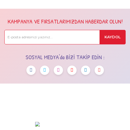
KAMPANYA VE FIRSATLARIMIZDAN HABERDAR OLUN!
KAYDOL
SOSYAL MEDYA'da BİZİ TAKİP EDİN :
OSTİM OSB Mah. 243. Cad No:7 Yenimahalle/Ankara
+90 (545) 472 42 12