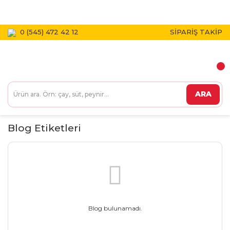
1800 TL VE ÜZERİ KARGO BEDAVA!
0 (545) 472 42 12
SİPARİŞ TAKİP
ARA
Blog Etiketleri
Blog bulunamadı.