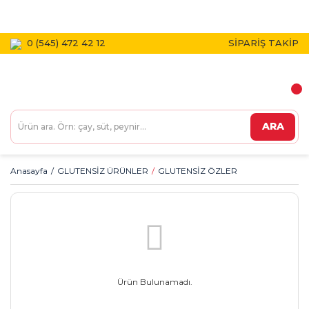
1800 TL VE ÜZERİ KARGO BEDAVA!
0 (545) 472 42 12
SİPARİŞ TAKİP
ARA
Anasayfa
GLUTENSİZ ÜRÜNLER
GLUTENSİZ ÖZLER
Ürün Bulunamadı.