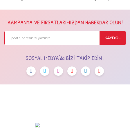
KAMPANYA VE FIRSATLARIMIZDAN HABERDAR OLUN!
KAYDOL
SOSYAL MEDYA'da BİZİ TAKİP EDİN :
OSTİM OSB Mah. 243. Cad No:7 Yenimahalle/Ankara
+90 (545) 472 42 12