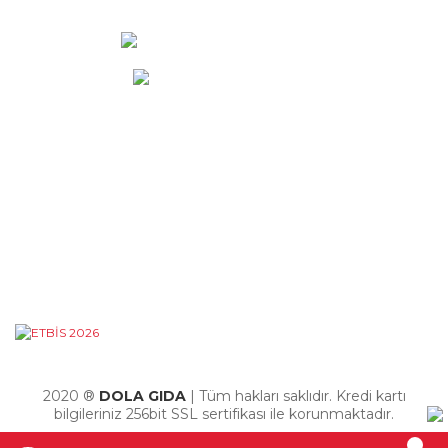
+90 (545) 472 42 12
info@dola.com.tr
KURUMSAL
ALIŞVERİŞ
YARDIM
2020 ®
DOLA GIDA
| Tüm hakları saklıdır. Kredi kartı
bilgileriniz 256bit SSL sertifikası ile korunmaktadır.