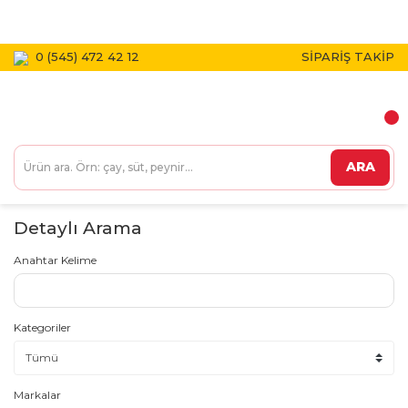
1800 TL VE ÜZERİ KARGO BEDAVA!
0 (545) 472 42 12
SİPARİŞ TAKİP
ARA
Detaylı Arama
Anahtar Kelime
Kategoriler
Markalar