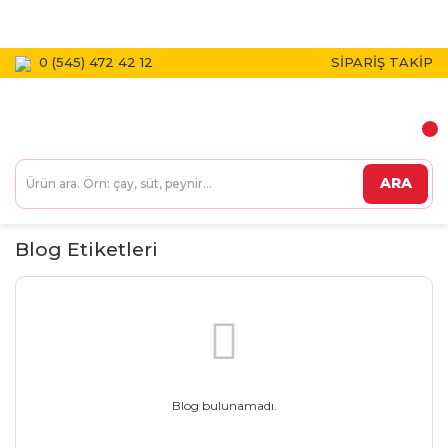
1800 TL VE ÜZERİ KARGO BEDAVA!
0 (545) 472 42 12
SİPARİŞ TAKİP
ARA
Blog Etiketleri
Blog bulunamadı.