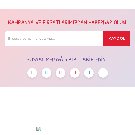
KAMPANYA VE FIRSATLARIMIZDAN HABERDAR OLUN!
KAYDOL
SOSYAL MEDYA'da BİZİ TAKİP EDİN :
OSTİM OSB Mah. 243. Cad No:7 Yenimahalle/Ankara
+90 (545) 472 42 12