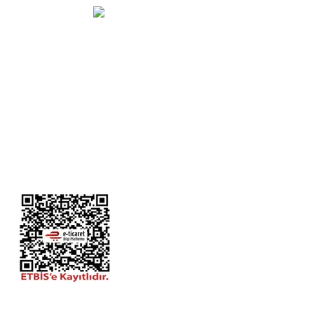
info@dola.com.tr
KURUMSAL
ALIŞVERİŞ
YARDIM