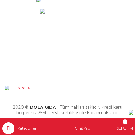
info@dola.com.tr
KURUMSAL
ALIŞVERİŞ
YARDIM
2020 ®
DOLA GIDA
| Tüm hakları saklıdır. Kredi kartı
bilgileriniz 256bit SSL sertifikası ile korunmaktadır.
Kategoriler
Giriş Yap
SEPETİM
ile
ideasoft
e-