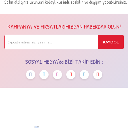
Satın aldığınız ürünleri kolaylıkla iade edebilir ve değişim yapabilirsiniz.
KAMPANYA VE FIRSATLARIMIZDAN HABERDAR OLUN!
KAYDOL
SOSYAL MEDYA'da BİZİ TAKİP EDİN :
OSTİM OSB Mah. 243. Cad No:7 Yenimahalle/Ankara
+90 (545) 472 42 12