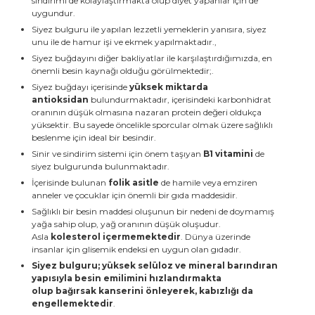
sindirimi de kolaylaştırmakta olup diyet yapanlar için de
uygundur.
Siyez bulguru ile yapılan lezzetli yemeklerin yanısıra, siyez
unu ile de hamur işi ve ekmek yapılmaktadır.,
Siyez buğdayını diğer bakliyatlar ile karşılaştırdığımızda, en
önemli besin kaynağı olduğu görülmektedir;.
Siyez buğdayı içerisinde
yüksek miktarda
antioksidan
bulundurmaktadır, içerisindeki karbonhidrat
oranının düşük olmasına nazaran protein değeri oldukça
yüksektir. Bu sayede öncelikle sporcular olmak üzere sağlıklı
beslenme için ideal bir besindir.
Sinir ve sindirim sistemi için önem taşıyan
B1 vitamini
de
siyez bulgurunda bulunmaktadır.
İçerisinde bulunan
folik asitle
de hamile veya emziren
anneler ve çocuklar için önemli bir gıda maddesidir.
Sağlıklı bir besin maddesi oluşunun bir nedeni de doymamış
yağa sahip olup, yağ oranının düşük oluşudur.
Asla
kolesterol içermemektedir
. Dünya üzerinde
insanlar için glisemik endeksi en uygun olan gıdadır.
Siyez bulguru; yüksek selüloz ve mineral barındıran
yapısıyla besin emilimini hızlandırmakta
olup
b
ağırsak kanserini önleyerek, kabızlığı da
engellemektedir
.