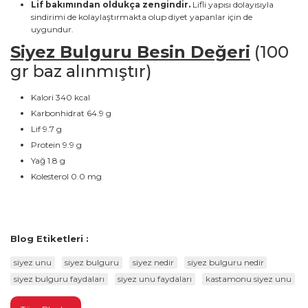
Lif bakımından oldukça zengindir.
Lifli yapısı dolayısıyla
sindirimi de kolaylaştırmakta olup diyet yapanlar için de
uygundur.
Siyez Bulguru Besin Değeri
(100
gr baz alınmıştır)
Kalori 340 kcal
Karbonhidrat 64.9 g
Lif 9.7 g
Protein 9.9 g
Yağ 1.8 g
Kolesterol 0.0 mg
Blog Etiketleri :
siyez unu
siyez bulguru
siyez nedir
siyez bulguru nedir
siyez bulguru faydaları
siyez unu faydaları
kastamonu siyez unu