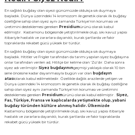
En sağlıklı buğday olan siyezi günümüzde oldukça sık duymaya
başladık. Dünya üzerindeki 14 kromozom ile genetik olarak ilk buğday
özelliğine sahip olan siyez aynı zamanda Türkiye’nin koruması ve
üretimini desteklemesi gereken
Presidium
ürünü olarak kabul
edilmiştir.
Kastamonu bölgesinde yetiştirilmekle olup, sıkı kavuz yapısı
itibariyle hastalık ve zararlara dayanıklı, kurak şartlarda ve fakir
topraklarda rekabet gücü yüksek bir türdür.
En sağlıklı buğday olan siyezi günümüzde oldukça sık duymaya
başladık. Hititler ve Frigler tarafından da tarımı yapılan siyez buğdayına
onlar tarafından verilen ad, Hititçe bir kelime olan ‘Zız’dır. Daha sonra
siyez adı verilmiştir.
Siyez buğdayının
geçmişi yaklaşık olarak 10 bin
sene öncesine kadar dayanmasıyla bugün var olan
buğdayın
atası
olarak kabul edilmektedir. Özellikle dağlık arazilerde yetişen ve
Dünya üzerindeki 14 kromozom ile genetik olarak ilk buğday özelliğine
sahip olan siyez aynı zamanda Türkiye’nin koruması ve üretimini
desteklemesi gereken
Presidium
ürünü olarak kabul edilmiştir .
Siyez,
Fas, Türkiye, Fransa ve kaplıcalarda yetişmekte olup, yabani
buğday türünden kültüre alınmış halidir
.
Ülkemizde
Kastamonu bölgesinde yetiştirilmekle olup, sıkı kavuz yapısı itibariyle
hastalık ve zararlara dayanıklı, kurak şartlarda ve fakir topraklarda
rekabet gücü yüksek bir türdür.