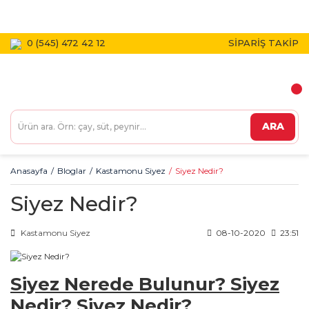
1800 TL VE ÜZERİ KARGO BEDAVA!
0 (545) 472 42 12
SİPARİŞ TAKİP
ARA
Anasayfa
Bloglar
Kastamonu Siyez
Siyez Nedir?
Siyez Nedir?
Kastamonu Siyez
08-10-2020
23:51
Siyez Nerede Bulunur? Siyez
Nedir?
Siyez Nedir?