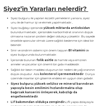
Siyez’in Yararları nelerdir?
Siyez bulguru ile yapılan lezzetli yemeklerin yanısıra, siyez
unu ile de hamur işi ve ekmek yapılmaktadır.,
Siyez buğdayı içerisinde
yüksek miktarda antioksidan
bulundurmaktadır, içerisindeki karbonhidrat oranının düşük
olmasına nazaran protein değeri oldukça yüksektir. Bu sayede
öncelikle sporcular olmak üzere sağlıklı beslenme için ideal bir
besindir.
Sinir ve sindirim sistemi için önem taşıyan
B1 vitamini
de
siyez bulgurunda bulunmaktadır.
İçerisinde bulunan
folik asitle
de hamile veya emziren
anneler ve çocuklar için önemli bir gıda maddesidir.
Sağlıklı bir besin maddesi oluşunun bir nedeni de yağ oranının
düşük oluşudur. Asla
kolesterol içermemektedir
. Dünya
üzerinde insanlar için glisemik endeksi en uygun olan gıdadır.
Siyez bulguru; yüksek selüloz ve mineral barındıran
yapısıyla besin emilimini hızlandırmakta olup
b
ağırsak kanserini önleyerek, kabızlığı da
engellemektedir
.
Lif bakımından oldukça zengindir.
Lifli yapısı dolayısıyla