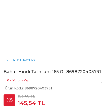
BU ÜRÜNÜ PAYLAŞ
Bahar Hindi Tatntuni 165 Gr 8698720403731
0 - Yorum Yap
Ürün Kodu: 8698720403731
153,46 TL
%
5
145,54 TL