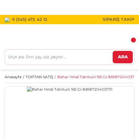
1800 TL VE ÜZERİ KARGO BEDAVA!
0 (545) 472 42 12
SİPARİŞ TAKİP
ARA
Anasayfa
TOPTAN SATIŞ
Bahar Hindi Tatntuni 165 Gr 8698720403731