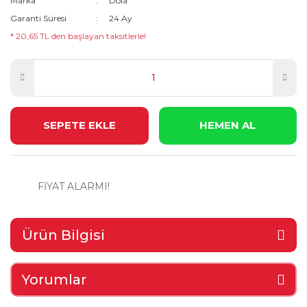
Marka
Dola
Garanti Süresi
24 Ay
* 20,65 TL den başlayan taksitlerle!
SEPETE EKLE
HEMEN AL
FİYAT ALARMI!
Ürün Bilgisi
Yorumlar