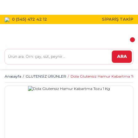
1800 TL VE ÜZERİ KARGO BEDAVA!
0 (545) 472 42 12
SİPARİŞ TAKİP
ARA
Anasayfa
GLUTENSİZ ÜRÜNLER
Dola Glutensiz Hamur Kabartma Tozu