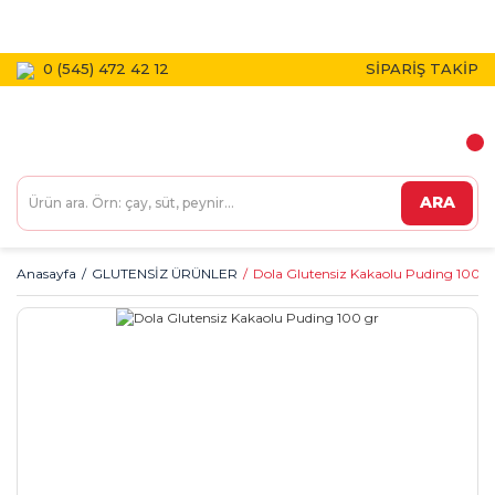
1800 TL VE ÜZERİ KARGO BEDAVA!
0 (545) 472 42 12
SİPARİŞ TAKİP
ARA
Anasayfa
GLUTENSİZ ÜRÜNLER
Dola Glutensiz Kakaolu Puding 100 g