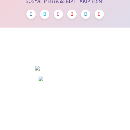
SOSYAL MEDYA'da BİZİ TAKİP EDİN :
OSTİM OSB Mah. 243. Cad No:7 Yenimahalle/Ankara
+90 (545) 472 42 12
info@dola.com.tr
KURUMSAL
ALIŞVERİŞ