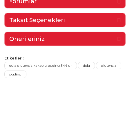
Yorumlar
Taksit Seçenekleri
Önerileriniz
Etiketler :
dola glutensiz kakaolu puding 344 gr
dola
glutensiz
puding