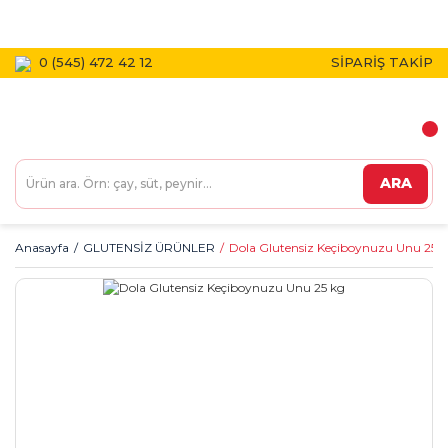
1800 TL VE ÜZERİ KARGO BEDAVA!
0 (545) 472 42 12
SİPARİŞ TAKİP
ARA
Anasayfa
GLUTENSİZ ÜRÜNLER
Dola Glutensiz Keçiboynuzu Unu 25 