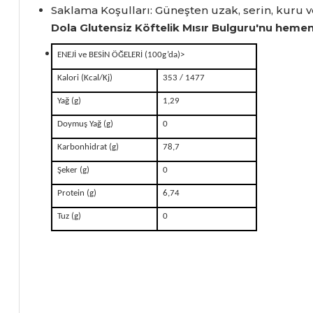
Saklama Koşulları:
Güneşten uzak,
serin,
kuru v
Dola Glutensiz Köftelik Mısır Bulguru'nu hemen s
ENEJİ ve BESİN ÖĞELERİ (100g’da)
>
Kalori (Kcal/Kj)
353 / 1477
Yağ (g)
1,29
Doymuş Yağ (g)
0
Karbonhidrat (g)
78,7
Şeker (g)
0
Protein (g)
6,74
Tuz (g)
0