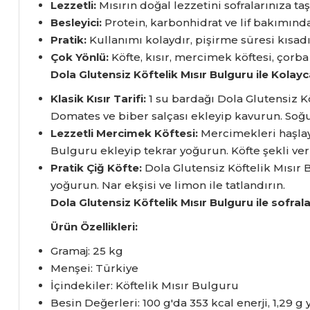
Lezzetli:
Mısırın doğal lezzetini sofralarınıza taş
Besleyici:
Protein,
karbonhidrat ve lif bakımınd
Pratik:
Kullanımı kolaydır,
pişirme süresi kısadı
Çok Yönlü:
Köfte,
kısır,
mercimek köftesi,
çorba 
Dola Glutensiz Köftelik Mısır Bulguru ile Kolayc
Klasik Kısır Tarifi:
1 su bardağı Dola Glutensiz Kö
Domates ve biber salçası ekleyip kavurun.
Soğu
Lezzetli Mercimek Köftesi:
Mercimekleri haşlay
Bulguru ekleyip tekrar yoğurun.
Köfte şekli ver
Pratik Çiğ Köfte:
Dola Glutensiz Köftelik Mısır B
yoğurun.
Nar ekşisi ve limon ile tatlandırın.
Dola Glutensiz Köftelik Mısır Bulguru ile sofrala
Ürün Özellikleri:
Gramaj:
25 kg
Menşei:
Türkiye
İçindekiler:
Köftelik Mısır Bulguru
Besin Değerleri:
100 g'da 353 kcal enerji,
1,
29 g 