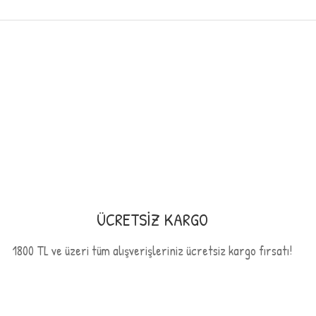
ğer konularda yetersiz gördüğünüz noktaları öneri formunu kullanarak t
Bu ürüne ilk yorumu siz yapın!
Yorum Yaz
ÜCRETSİZ KARGO
1800 TL ve üzeri tüm alışverişleriniz ücretsiz kargo fırsatı!
Gönder