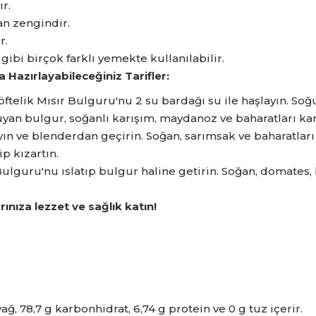
ır.
an zengindir.
r.
gibi birçok farklı yemekte kullanılabilir.
a Hazırlayabileceğiniz Tarifler:
ftelik Mısır Bulguru'nu 2 su bardağı su ile haşlayın.
Soğu
yan bulgur,
soğanlı karışım,
maydanoz ve baharatları karı
ın ve blenderdan geçirin.
Soğan,
sarımsak ve baharatları
ip kızartın.
ulguru'nu ıslatıp bulgur haline getirin.
Soğan,
domates,
rınıza lezzet ve sağlık katın!
yağ,
78,
7 g karbonhidrat,
6,
74 g protein ve 0 g tuz içerir.