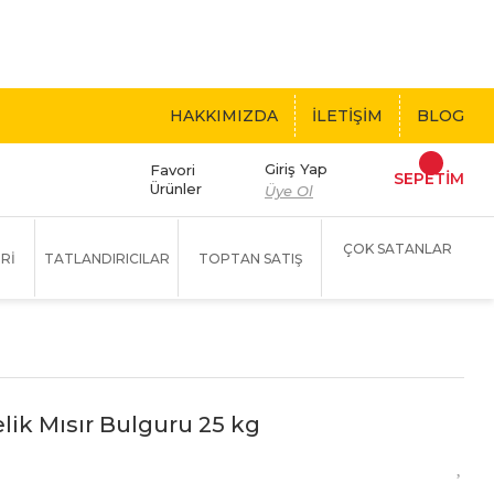
 BEDAVA!
HAKKIMIZDA
İLETİŞİM
BLOG
Giriş Yap
Favori
SEPETİM
Ürünler
Üye Ol
ÇOK SATANLAR
Rİ
TATLANDIRICILAR
TOPTAN SATIŞ
lik Mısır Bulguru 25 kg