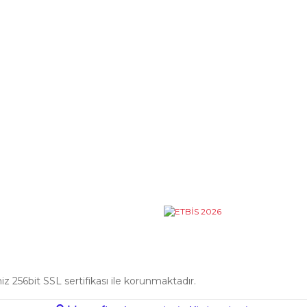
KURUMSAL
Hakkımızda
Vizyon
Misyon
İletişim
iniz 256bit SSL sertifikası ile korunmaktadır.