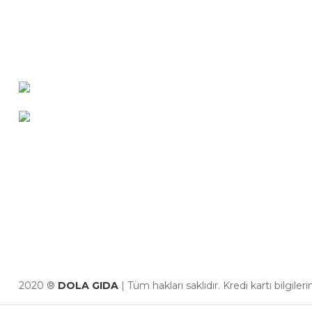
OSTİM OSB Mah. 243. Cad No:7
Yenimahalle/Ankara
+90 (545) 472 42 12
info@dola.com.tr
2020 ®
DOLA GIDA
| Tüm hakları saklıdır. Kredi kartı bilgiler