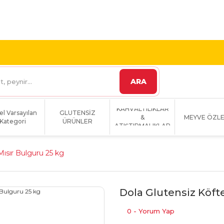
 VE ÜZERİ KARGO
1800 TL VE ÜZERİ KARGO BEDAVA!
ARA
KAHVALTILIKLAR
el Varsayılan
GLUTENSİZ
&
MEYVE ÖZLE
Kategori
ÜRÜNLER
ATIŞTIRMALIKLAR
Mısır Bulguru 25 kg
Dola Glutensiz Köfte
0 - Yorum Yap