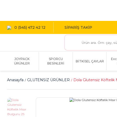
1800 TL
0 (545) 472 42 12
SİPARİŞ TAKİP
JOYPACK
SPORCU
Exc
BİTKİSEL ÇAYLAR
ÜRÜNLER
BESİNLERİ
Anasayfa
GLUTENSİZ ÜRÜNLER
Dola Glutensiz Köftelik 