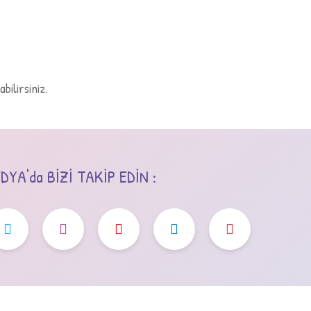
bilirsiniz.
YA'da BİZİ TAKİP EDİN :