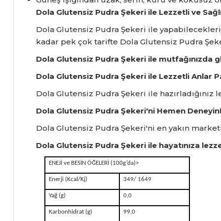
Dola Glutensiz Pudra Şekeri ile Lezzetli ve Sağlık
Dola Glutensiz Pudra Şekeri ile yapabileceklerin
kadar pek çok tarifte Dola Glutensiz Pudra Şeker
Dola Glutensiz Pudra Şekeri ile mutfağınızda gl
Dola Glutensiz Pudra Şekeri ile Lezzetli Anlar P
Dola Glutensiz Pudra Şekeri ile hazırladığınız l
Dola Glutensiz Pudra Şekeri'ni Hemen Deneyin
Dola Glutensiz Pudra Şekeri'ni en yakın marketle
Dola Glutensiz Pudra Şekeri ile hayatınıza lezze
ENEJİ ve BESİN ÖĞELERİ (100g’da)
>
Enerji (Kcal/Kj)
349/ 1649
Yağ (g)
0,0
Karbonhidrat (g)
99,0