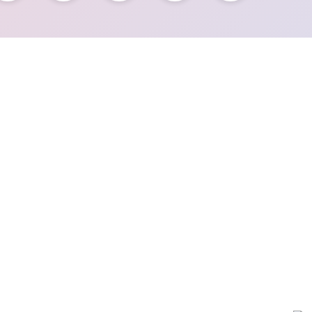
ALIŞVERİŞ
YARDIM
Satış Sözleşmesi
Müşteri Hizmetleri
Ödeme ve Teslimat
Sık Sorulan Sorular
Gizlilik ve Güvenlik
Kargo Takibi
Garanti Şartları
Yeni Üyelik
İade Şartları