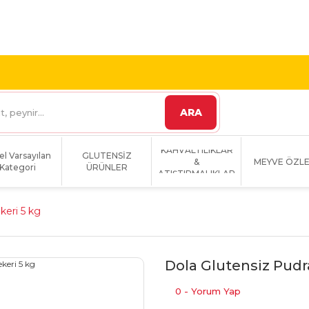
 VE ÜZERİ KARGO
1800 TL VE ÜZERİ KARGO BEDAVA!
ARA
KAHVALTILIKLAR
el Varsayılan
GLUTENSİZ
&
MEYVE ÖZLE
Kategori
ÜRÜNLER
ATIŞTIRMALIKLAR
keri 5 kg
Dola Glutensiz Pudr
0 - Yorum Yap