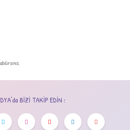
bilirsiniz.
YA'da BİZİ TAKİP EDİN :