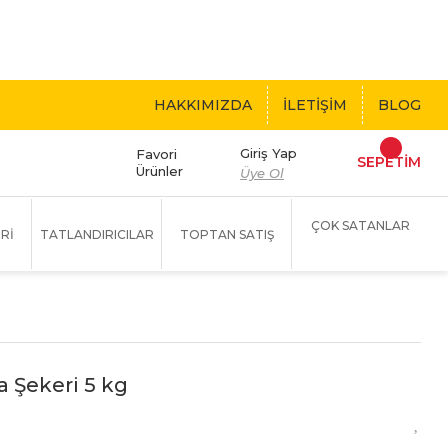
 BEDAVA!
HAKKIMIZDA
İLETİŞİM
BLOG
Giriş Yap
Favori
SEPETİM
Ürünler
Üye Ol
ÇOK SATANLAR
Rİ
TATLANDIRICILAR
TOPTAN SATIŞ
a Şekeri 5 kg