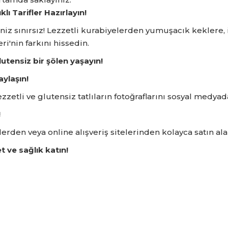
lı Tarifler Hazırlayın!
iz sınırsız!
Lezzetli kurabiyelerden yumuşacık keklere,
i'nin farkını hissedin.
utensiz bir şölen yaşayın!
aylaşın!
ezzetli ve glutensiz tatlıların fotoğraflarını sosyal medy
!
rden veya online alışveriş sitelerinden kolayca satın alab
t ve sağlık katın!