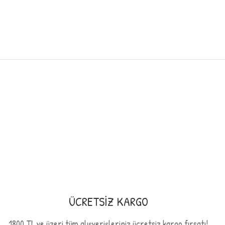
ğer konularda yetersiz gördüğünüz noktaları öneri formunu kullanarak t
Bu ürüne ilk yorumu siz yapın!
Yorum Yaz
ÜCRETSİZ KARGO
1800 TL ve üzeri tüm alışverişleriniz ücretsiz kargo fırsatı!