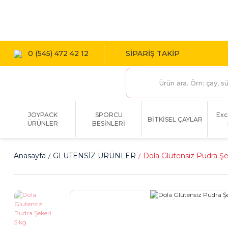
1800 TL
0 (545) 472 42 12
SİPARİŞ TAKİP
JOYPACK
SPORCU
Exc
BİTKİSEL ÇAYLAR
ÜRÜNLER
BESİNLERİ
Anasayfa
GLUTENSİZ ÜRÜNLER
Dola Glutensiz Pudra Şe