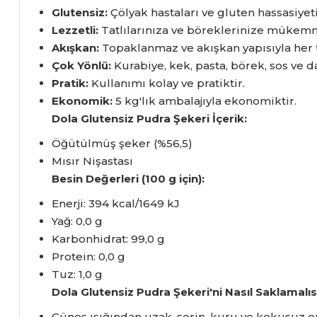
Glutensiz:
Çölyak hastaları ve gluten hassasiyeti 
Lezzetli:
Tatlılarınıza ve böreklerinize mükemme
Akışkan:
Topaklanmaz ve akışkan yapısıyla her ta
Çok Yönlü:
Kurabiye,
kek,
pasta,
börek,
sos ve da
Pratik:
Kullanımı kolay ve pratiktir.
Ekonomik:
5 kg'lık ambalajıyla ekonomiktir.
Dola Glutensiz Pudra Şekeri İçerik:
Öğütülmüş şeker (%56,
5)
Mısır Nişastası
Besin Değerleri (100 g için):
Enerji:
394 kcal/1649 kJ
Yağ:
0,
0 g
Karbonhidrat:
99,
0 g
Protein:
0,
0 g
Tuz:
1,
0 g
Dola Glutensiz Pudra Şekeri'ni Nasıl Saklamalıs
Güneş ışığından uzak,
serin,
kuru ve kokusuz or