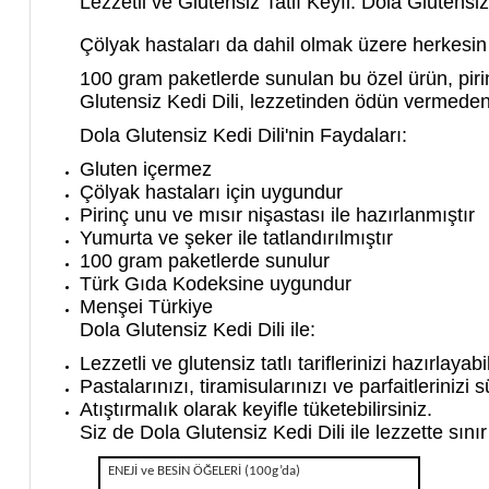
Lezzetli ve Glutensiz Tatlı Keyfi: Dola Glutensiz
Çölyak hastaları da dahil olmak üzere herkesin 
100 gram
paketlerde sunulan bu özel ürün,
piri
Glutensiz Kedi Dili,
lezzetinden ödün vermede
Dola Glutensiz Kedi Dili'nin Faydaları:
Gluten içermez
Çölyak hastaları için uygundur
Pirinç unu ve mısır nişastası ile hazırlanmıştır
Yumurta ve şeker ile tatlandırılmıştır
100 gram paketlerde sunulur
Türk Gıda Kodeksine uygundur
Menşei Türkiye
Dola Glutensiz Kedi Dili ile:
Lezzetli ve glutensiz tatlı tariflerinizi hazırlayabil
Pastalarınızı,
tiramisularınızı ve parfaitlerinizi s
Atıştırmalık olarak keyifle tüketebilirsiniz.
Siz de Dola Glutensiz Kedi Dili ile lezzette sını
ENEJİ ve BESİN ÖĞELERİ (100g’da)