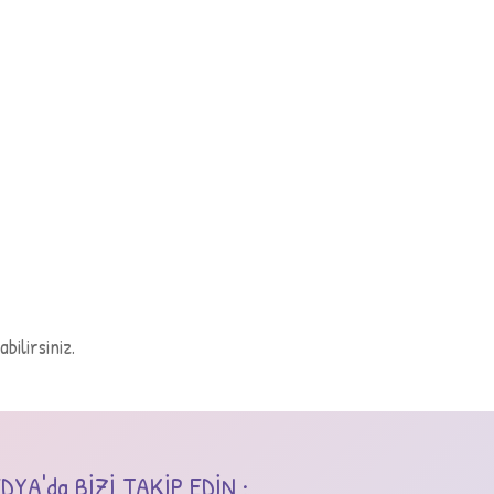
bilirsiniz.
YA'da BİZİ TAKİP EDİN :