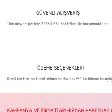
Ürün fiyatı diğer sitelerden daha pahalı.
GÜVENLİ ALIŞVERİŞ
Bu ürüne benzer farklı alternatifler olmalı.
Tüm alışverişleriniz 256Bit SSL Sertifikası ile korunmaktadır.
ÖDEME SEÇENEKLERİ
Kredi kartlarına taksit imkanı ve Havale/EFT ile ödeme kolaylığ
KAMPANYA VE FIRSATLARIMIZDAN HABERDAR 