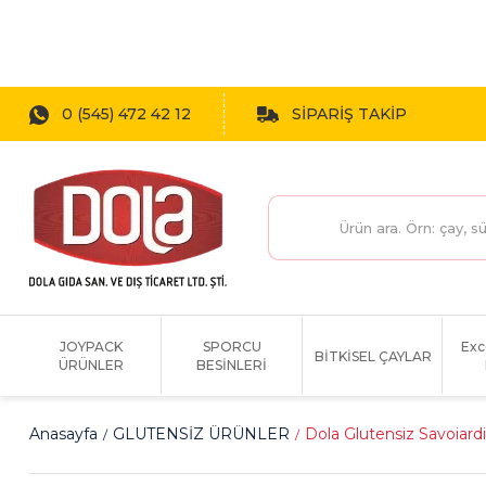
1800 TL
0 (545) 472 42 12
SİPARİŞ TAKİP
JOYPACK
SPORCU
Exc
BİTKİSEL ÇAYLAR
ÜRÜNLER
BESİNLERİ
Anasayfa
GLUTENSİZ ÜRÜNLER
Dola Glutensiz Savoiardi