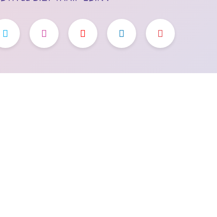
ALIŞVERİŞ
YARDIM
Satış Sözleşmesi
Müşteri Hizmetleri
Ödeme ve Teslimat
Sık Sorulan Sorular
Gizlilik ve Güvenlik
Kargo Takibi
Garanti Şartları
Yeni Üyelik