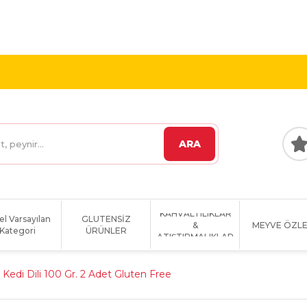
 VE ÜZERİ KARGO
1800 TL VE ÜZERİ KARGO BEDAVA!
ARA
KAHVALTILIKLAR
el Varsayılan
GLUTENSİZ
&
MEYVE ÖZLE
Kategori
ÜRÜNLER
ATIŞTIRMALIKLAR
 Kedi Dili 100 Gr. 2 Adet Gluten Free