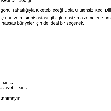
 Kedi Dili 100 gr!
gönül rahatlığıyla tüketebileceği
Dola Glutensiz Kedi Dili
nç unu ve mısır nişastası gibi glutensiz malzemelerle haz
n
hassas bünyeler için de ideal bir seçenek.
irsiniz.
üsleyebilirsiniz.
r tanımayın!