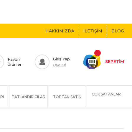
 BEDAVA!
HAKKIMIZDA
İLETİŞİM
BLOG
Giriş Yap
Favori
SEPETİM
Ürünler
Üye Ol
ÇOK SATANLAR
Rİ
TATLANDIRICILAR
TOPTAN SATIŞ