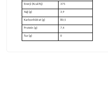
Enerji (Kcal/Kj)
375
Yağ (g)
3,9
Karbonhidrat (g)
80,5
Protein (g)
7,4
Tuz (g)
0
Bu ürünün fiyat bilgisi, resim, ürün açıklamalarında ve di
Görüş ve önerileriniz için teşekkür ederiz.
Ürün resmi kalitesiz, bozuk veya görüntülenemiyor.
Ürün açıklamasında eksik bilgiler bulunuyor.
Ürün bilgilerinde hatalar bulunuyor.