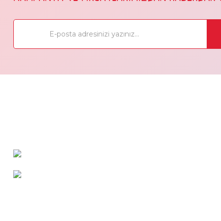
OSTİM OSB Mah. 243. Cad No:7
Yenimahalle/Ankara
+90 (545) 472 42 12
info@dola.com.tr