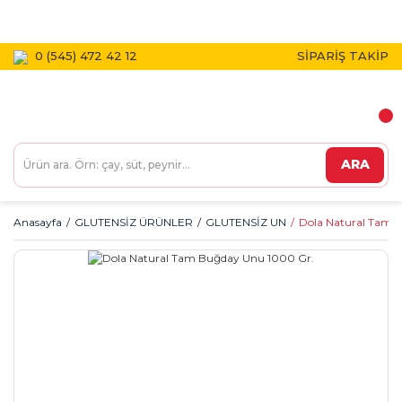
1800 TL VE ÜZERİ KARGO BEDAVA!
0 (545) 472 42 12
SİPARİŞ TAKİP
ARA
Anasayfa
GLUTENSİZ ÜRÜNLER
GLUTENSİZ UN
Dola Natural Tam 