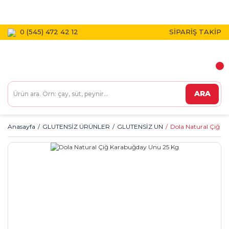
1800 TL VE ÜZERİ KARGO BEDAVA!
0 (545) 472 42 12
SİPARİŞ TAKİP
ARA
Anasayfa
GLUTENSİZ ÜRÜNLER
GLUTENSİZ UN
Dola Natural Çiğ K