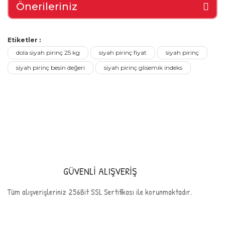
Önerileriniz
Etiketler :
dola siyah pirinç 25 kg
siyah pirinç fiyat
siyah pirinç
siyah pirinç besin değeri
siyah pirinç glisemik indeks
GÜVENLİ ALIŞVERİŞ
Tüm alışverişleriniz 256Bit SSL Sertifikası ile korunmaktadır.