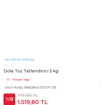
BU ÜRÜNÜ PAYLAŞ
Dola Toz Tatlandırıcı 5 kg
0 - Yorum Yap
Ürün Kodu: 8682843331071-05
1.737,62 TL
%
13
1.519,80 TL