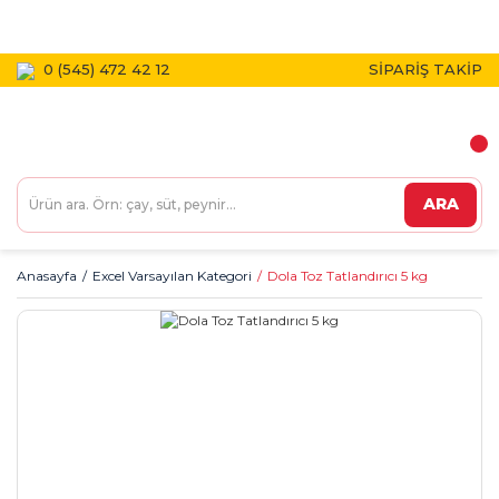
1800 TL VE ÜZERİ KARGO BEDAVA!
0 (545) 472 42 12
SİPARİŞ TAKİP
ARA
Anasayfa
Excel Varsayılan Kategori
Dola Toz Tatlandırıcı 5 kg