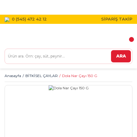
1800 TL VE ÜZERİ KARGO BEDAVA!
0 (545) 472 42 12
SİPARİŞ TAKİP
ARA
Anasayfa
BİTKİSEL ÇAYLAR
Dola Nar Çayı 150 G