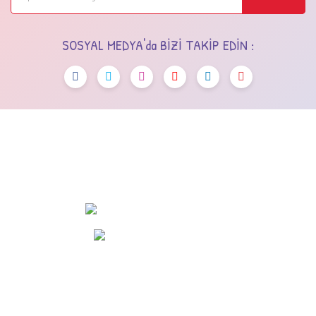
SOSYAL MEDYA'da BİZİ TAKİP EDİN :
OSTİM OSB Mah. 243. Cad No:7 Yenimahalle/Ankara
+90 (545) 472 42 12
info@dola.com.tr
KURUMSAL