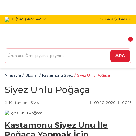
1800 TL VE ÜZERİ KARGO BEDAVA!
0 (545) 472 42 12
SİPARİŞ TAKİP
ARA
Anasayfa
Bloglar
Kastamonu Siyez
Siyez Unlu Poğaça
Siyez Unlu Poğaça
Kastamonu Siyez
09-10-2020
00:15
Kastamonu Siyez Unu İle
Poğaça Yapmak İçin