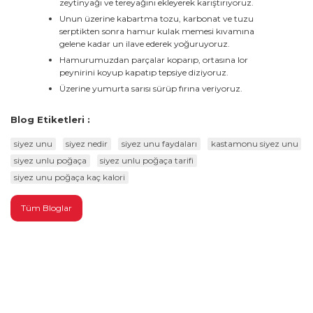
zeytinyağı ve tereyağını ekleyerek karıştırıyoruz.
Unun üzerine kabartma tozu, karbonat ve tuzu
serptikten sonra hamur kulak memesi kıvamına
gelene kadar un ilave ederek yoğuruyoruz.
Hamurumuzdan parçalar koparıp, ortasına lor
peynirini koyup kapatıp tepsiye diziyoruz.
Üzerine yumurta sarısı sürüp fırına veriyoruz.
Blog Etiketleri :
siyez unu
siyez nedir
siyez unu faydaları
kastamonu siyez unu
siyez unlu poğaça
siyez unlu poğaça tarifi
siyez unu poğaça kaç kalori
Tüm Bloglar