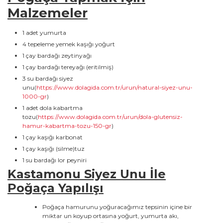
Malzemeler
1 adet yumurta
4 tepeleme yemek kaşığı yoğurt
1 çay bardağı zeytinyağı
1 çay bardağı tereyağı (eritilmiş)
3 su bardağı siyez
unu(
https://www.dolagida.com.tr/urun/natural-siyez-unu-
1000-gr
)
1 adet dola kabartma
tozu(
https://www.dolagida.com.tr/urun/dola-glutensiz-
hamur-kabartma-tozu-150-gr
)
1 çay kaşığı karbonat
1 çay kaşığı (silme)tuz
1 su bardağı lor peyniri
Kastamonu Siyez Unu İle
Poğaça
Yapılışı
Poğaça hamurunu yoğuracağımız tepsinin içine bir
miktar un koyup ortasına yoğurt, yumurta akı,