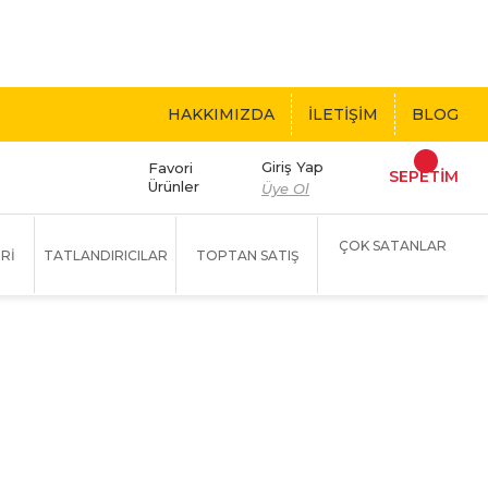
 BEDAVA!
HAKKIMIZDA
İLETİŞİM
BLOG
Giriş Yap
Favori
SEPETİM
Ürünler
Üye Ol
ÇOK SATANLAR
Rİ
TATLANDIRICILAR
TOPTAN SATIŞ