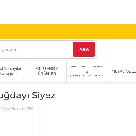
 VE ÜZERİ KARGO
1800 TL VE ÜZERİ KARGO BEDAVA!
ARA
KAHVALTILIKLAR
el Varsayılan
GLUTENSİZ
&
MEYVE ÖZLE
Kategori
ÜRÜNLER
ATIŞTIRMALIKLAR
uğdayı Siyez