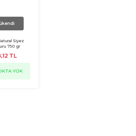
ükendi
atural Siyez
uru 750 gr
,12 TL
OKTA YOK