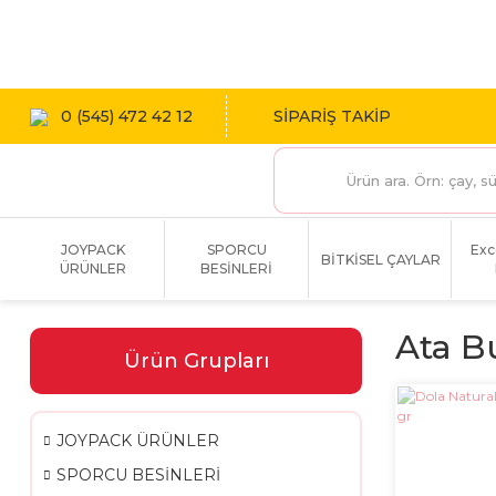
1800 TL
0 (545) 472 42 12
SİPARİŞ TAKİP
JOYPACK
SPORCU
Exc
BİTKİSEL ÇAYLAR
ÜRÜNLER
BESİNLERİ
Ata B
Ürün Grupları
JOYPACK ÜRÜNLER
SPORCU BESİNLERİ