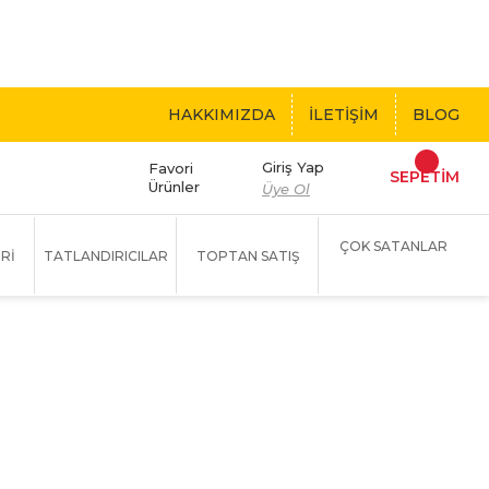
 BEDAVA!
HAKKIMIZDA
İLETİŞİM
BLOG
Giriş Yap
Favori
SEPETİM
Ürünler
Üye Ol
ÇOK SATANLAR
Rİ
TATLANDIRICILAR
TOPTAN SATIŞ