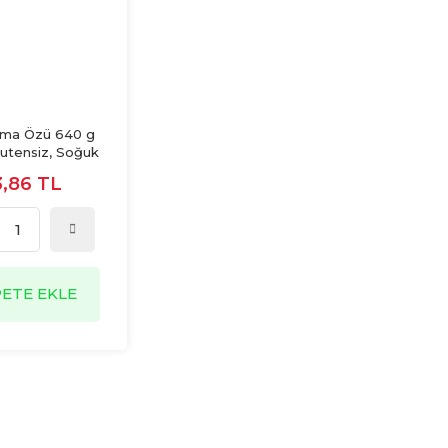
rma Özü 640 g
lutensiz, Soğuk
eker İlavesiz.
3,86 TL
PETE EKLE