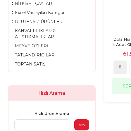
BİTKİSEL ÇAYLAR
Excel Varsayılan Kategori
GLUTENSİZ ÜRÜNLER
KAHVALTILIKLAR &
ATIŞTIRMALIKLAR
Dola Hu
4 Adet G
MEYVE ÖZLERİ
Pres, Ş
61
TATLANDIRICILAR
TOPTAN SATIŞ
SE
Hızlı Arama
Hızlı Ürün Arama
Ara