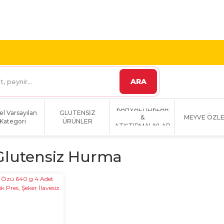
 VE ÜZERİ KARGO
1800 TL VE ÜZERİ KARGO BEDAVA!
ARA
KAHVALTILIKLAR
el Varsayılan
GLUTENSİZ
&
MEYVE ÖZLE
Kategori
ÜRÜNLER
ATIŞTIRMALIKLAR
Glutensiz Hurma