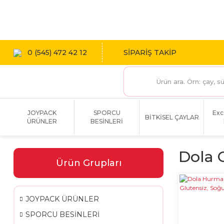
1800 TL
0 (545) 472 42 12
SİPARİŞ TAKİP
JOYPACK
SPORCU
Exc
BİTKİSEL ÇAYLAR
ÜRÜNLER
BESİNLERİ
Dola 
Ürün Grupları
JOYPACK ÜRÜNLER
SPORCU BESİNLERİ