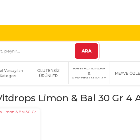
 VE ÜZERİ KARGO
1800 TL VE ÜZERİ KARGO BEDAVA!
ARA
KAHVALTILIKLAR
el Varsayılan
GLUTENSİZ
&
MEYVE ÖZLE
Kategori
ÜRÜNLER
ATIŞTIRMALIKLAR
Vitdrops Limon & Bal 30 Gr 4 