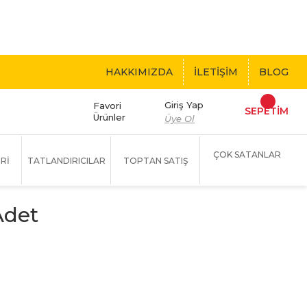
 BEDAVA!
HAKKIMIZDA
İLETİŞİM
BLOG
Giriş Yap
Favori
SEPETİM
Ürünler
Üye Ol
ÇOK SATANLAR
Rİ
TATLANDIRICILAR
TOPTAN SATIŞ
Adet