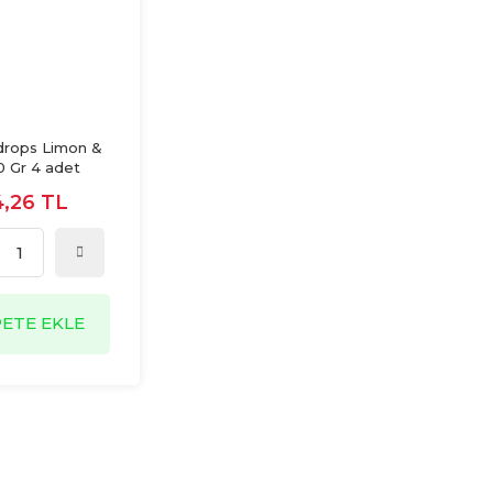
drops Limon &
0 Gr 4 adet
4,26 TL
PETE EKLE