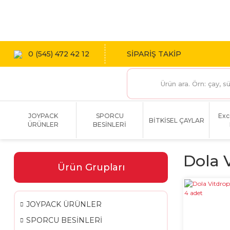
1800 TL
0 (545) 472 42 12
SİPARİŞ TAKİP
JOYPACK
SPORCU
Exc
BİTKİSEL ÇAYLAR
ÜRÜNLER
BESİNLERİ
Dola 
Ürün Grupları
JOYPACK ÜRÜNLER
SPORCU BESİNLERİ