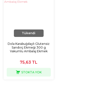
GLUTENSİZ KAHVALTILIKLAR
GLUTENSİZ KAKAO & PUDİNG
GLUTENSİZ KURABİYE
Tükendi
GLUTENSİZ MAKARNALAR
Dola Karabuğdaylı Glutensiz
Sandviç Ekmeği 300 g
GLUTENSİZ ÖZLER
Vakumlu Ambalaj Ekmek
GLUTENSİZ PAKET ÜRÜNLER
75,63 TL
GLUTENSİZ PASTALIKLAR
STOKTA YOK
GLUTENSİZ PUDİNGLER
GLUTENSİZ TAHILLAR
GLUTENSİZ TOPLAR
GLUTENSİZ UN