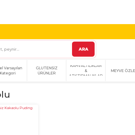
 VE ÜZERİ KARGO
1800 TL VE ÜZERİ KARGO BEDAVA!
ARA
KAHVALTILIKLAR
el Varsayılan
GLUTENSİZ
&
MEYVE ÖZLE
Kategori
ÜRÜNLER
ATIŞTIRMALIKLAR
lu