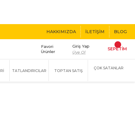
 BEDAVA!
HAKKIMIZDA
İLETİŞİM
BLOG
Giriş Yap
Favori
SEPETİM
Ürünler
Üye Ol
ÇOK SATANLAR
Rİ
TATLANDIRICILAR
TOPTAN SATIŞ