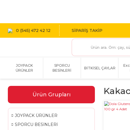
1800 TL
0 (545) 472 42 12
SİPARİŞ TAKİP
JOYPACK
SPORCU
Exc
BİTKİSEL ÇAYLAR
ÜRÜNLER
BESİNLERİ
Kakao
Ürün Grupları
JOYPACK ÜRÜNLER
SPORCU BESİNLERİ