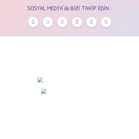
SOSYAL MEDYA'da BİZİ TAKİP EDİN :
OSTİM OSB Mah. 243. Cad No:7 Yenimahalle/Ankara
+90 (545) 472 42 12
info@dola.com.tr
KURUMSAL
ALIŞVERİŞ