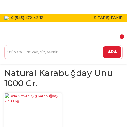
1800 TL VE ÜZERİ KARGO BEDAVA!
0 (545) 472 42 12
SİPARİŞ TAKİP
ARA
Natural Karabuğday Unu
1000 Gr.