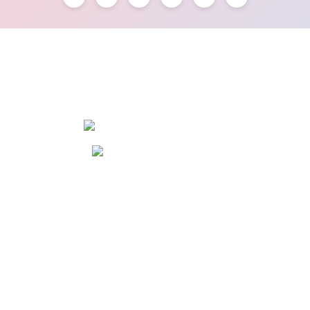
OSTİM OSB Mah. 243. Cad No:7 Yenimahalle/Ankara
+90 (545) 472 42 12
info@dola.com.tr
KURUMSAL
ALIŞVERİŞ
YARDIM