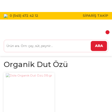
1800 TL VE ÜZERİ KARGO BEDAVA!
0 (545) 472 42 12
SİPARİŞ TAKİP
ARA
Organik Dut Özü