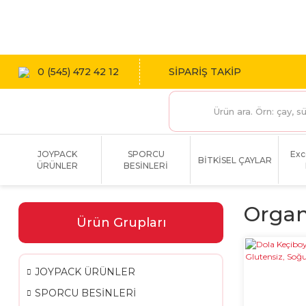
1800 TL
0 (545) 472 42 12
SİPARİŞ TAKİP
JOYPACK
SPORCU
Exc
BİTKİSEL ÇAYLAR
ÜRÜNLER
BESİNLERİ
Organ
Ürün Grupları
JOYPACK ÜRÜNLER
SPORCU BESİNLERİ