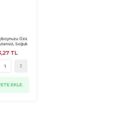
çiboynuzu Özü
utensiz, Soğuk
eker İlavesiz
3,27 TL
PETE EKLE