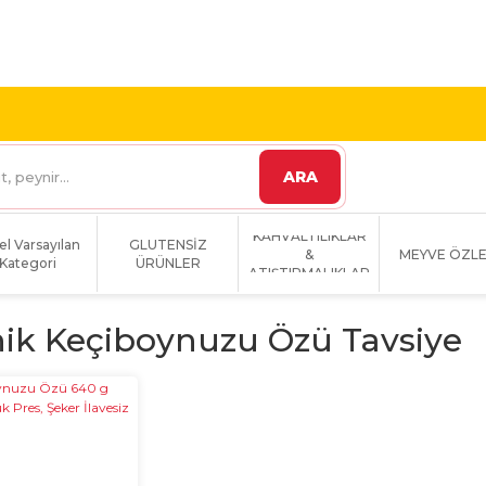
 VE ÜZERİ KARGO
1800 TL VE ÜZERİ KARGO BEDAVA!
ARA
KAHVALTILIKLAR
el Varsayılan
GLUTENSİZ
&
MEYVE ÖZLE
Kategori
ÜRÜNLER
ATIŞTIRMALIKLAR
ik Keçiboynuzu Özü Tavsiye