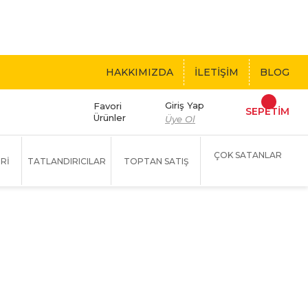
 BEDAVA!
HAKKIMIZDA
İLETİŞİM
BLOG
Giriş Yap
Favori
SEPETİM
Ürünler
Üye Ol
ÇOK SATANLAR
Rİ
TATLANDIRICILAR
TOPTAN SATIŞ