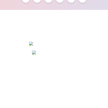
OSTİM OSB Mah. 243. Cad No:7 Yenimahalle/Ankara
+90 (545) 472 42 12
info@dola.com.tr
KURUMSAL
ALIŞVERİŞ
YARDIM