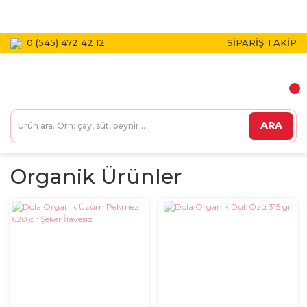
1800 TL VE ÜZERİ KARGO BEDAVA!
0 (545) 472 42 12
SİPARİŞ TAKİP
ARA
Organik Ürünler