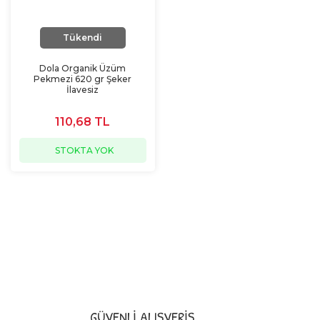
Tükendi
Dola Organik Üzüm
Pekmezi 620 gr Şeker
İlavesiz
110,68 TL
STOKTA YOK
GÜVENLİ ALIŞVERİŞ