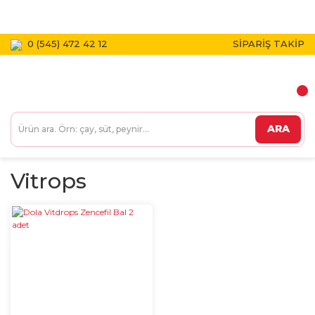
1800 TL VE ÜZERİ KARGO BEDAVA!
0 (545) 472 42 12
SİPARİŞ TAKİP
ARA
Vitrops