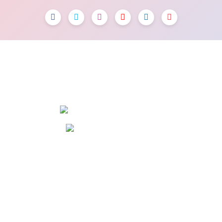
OSTİM OSB Mah. 243. Cad No:7 Yenimahalle/Ankara
+90 (545) 472 42 12
info@dola.com.tr
KURUMSAL
ALIŞVERİŞ