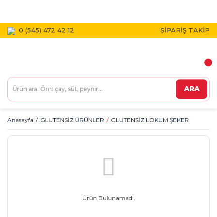
1800 TL VE ÜZERİ KARGO BEDAVA!
0 (545) 472 42 12
SİPARİŞ TAKİP
ARA
Anasayfa
GLUTENSİZ ÜRÜNLER
GLUTENSİZ LOKUM ŞEKER
Ürün Bulunamadı.