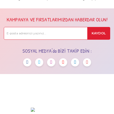
KAMPANYA VE FIRSATLARIMIZDAN HABERDAR OLUN!
KAYDOL
SOSYAL MEDYA'da BİZİ TAKİP EDİN :
OSTİM OSB Mah. 243. Cad No:7 Yenimahalle/Ankara
+90 (545) 472 42 12