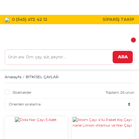
1800 TL VE ÜZERİ KARGO BEDAVA!
0 (545) 472 42 12
SİPARİŞ TAKİP
ARA
Anasayfa
BİTKİSEL ÇAYLAR
Stoktakiler
Toplam 26 ürün