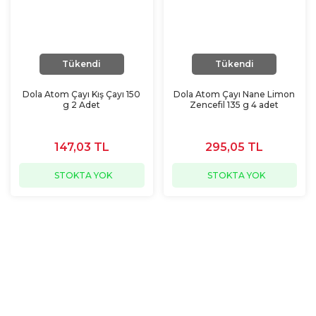
Tükendi
Tükendi
Dola Atom Çayı Kış Çayı 150
Dola Atom Çayı Nane Limon
g 2 Adet
Zencefil 135 g 4 adet
147,03 TL
295,05 TL
STOKTA YOK
STOKTA YOK