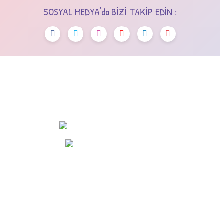
SOSYAL MEDYA'da BİZİ TAKİP EDİN :
OSTİM OSB Mah. 243. Cad No:7 Yenimahalle/Ankara
+90 (545) 472 42 12
info@dola.com.tr
KURUMSAL
ALIŞVERİŞ